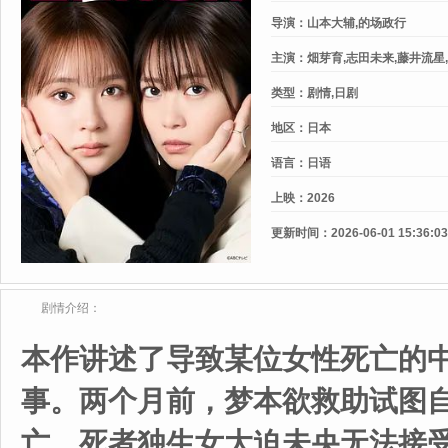
导演：
山本大辅,的场政行
主演：
畑芽育,志田未来,藤井流星
郁惠,冈田义德,栗山千明
类型：
剧情,日剧
地区：
日本
语言：
日语
上映：
2026
更新时间：
2026-06-01 15:36:03
剧情介绍：
本作讲述了导致某位女性死亡的
事。两个月前，梦本欲救助试图
亡。死者独生女大迫未央无法接