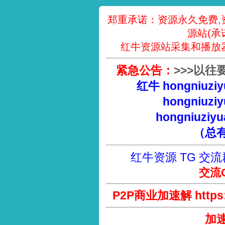
郑重承诺：资源永久免费,
源站(承
红牛资源站采集和播放
紧急公告：
>
>
>
以往
红牛 hongniuziy
hongniuziy
hongniuziyu
（总
红牛资源 TG 交流
交流Q
P2P商业加速解 https://
加