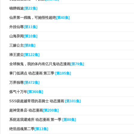
锦绣钱途
[第22集]
仙界第一残魄，可她悟性超绝
[第40集]
外挂仙尊
[第11集]
山海异闻
[第10集]
三嫁公主
[第8集]
禅王渡尘
[第122集]
全球御鬼，我的体内有亿只鬼动态漫画
[第79集]
掌门低调点 动态漫画 第三季
[第105集]
万界独尊
[第472集]
炼气十万年
[第366集]
SSS级超越常理的圣骑士 动态漫画
[第101集]
超神宠兽店·动态漫画
[第200集]
系统送我避难所 动态漫画 第一季
[第80集]
绝世战魂第二季
[第13集]