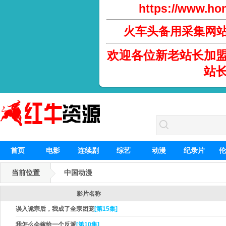
https://www.hon
火车头备用采集网
欢迎各位新老站长加
站
首页
电影
连续剧
综艺
动漫
纪录片
伦
当前位置
中国动漫
影片名称
误入诡宗后，我成了全宗团宠
[第15集]
我怎么会嫁给一个反派
[第10集]