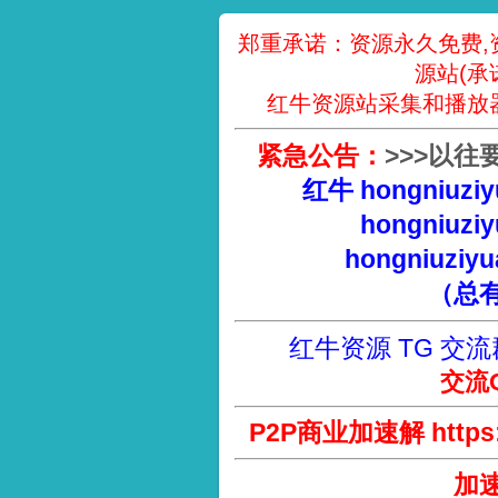
郑重承诺：资源永久免费,
源站(承
红牛资源站采集和播放
紧急公告：
>
>
>
以往
红牛 hongniuziy
hongniuziy
hongniuziyu
（总
红牛资源 TG 交流
交流Q
P2P商业加速解 https://
加