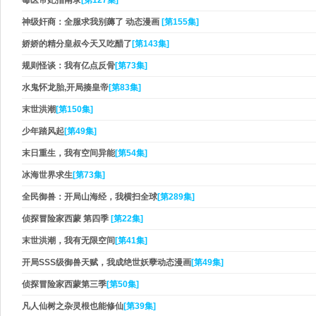
毒医帝妃指南录
[第127集]
神级奸商：全服求我别薅了 动态漫画
[第155集]
娇娇的精分皇叔今天又吃醋了
[第143集]
规则怪谈：我有亿点反骨
[第73集]
水鬼怀龙胎,开局揍皇帝
[第83集]
末世洪潮
[第150集]
少年踏风起
[第49集]
末日重生，我有空间异能
[第54集]
冰海世界求生
[第73集]
全民御兽：开局山海经，我横扫全球
[第289集]
侦探冒险家西蒙 第四季
[第22集]
末世洪潮，我有无限空间
[第41集]
开局SSS级御兽天赋，我成绝世妖孽动态漫画
[第49集]
侦探冒险家西蒙第三季
[第50集]
凡人仙树之杂灵根也能修仙
[第39集]