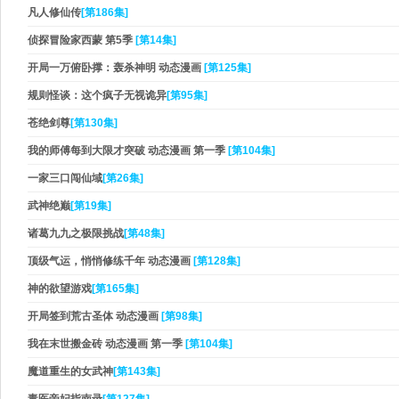
凡人修仙传
[第186集]
侦探冒险家西蒙 第5季
[第14集]
开局一万俯卧撑：轰杀神明 动态漫画
[第125集]
规则怪谈：这个疯子无视诡异
[第95集]
苍绝剑尊
[第130集]
我的师傅每到大限才突破 动态漫画 第一季
[第104集]
一家三口闯仙域
[第26集]
武神绝巅
[第19集]
诸葛九九之极限挑战
[第48集]
顶级气运，悄悄修练千年 动态漫画
[第128集]
神的欲望游戏
[第165集]
开局签到荒古圣体 动态漫画
[第98集]
我在末世搬金砖 动态漫画 第一季
[第104集]
魔道重生的女武神
[第143集]