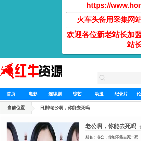
https://www.hon
火车头备用采集网
欢迎各位新老站长加
站
首页
电影
连续剧
综艺
动漫
纪录片
伦
当前位置
日剧/老公啊，你能去死吗
老公啊，你能去死吗
别名：
老公，你能不能去死一死