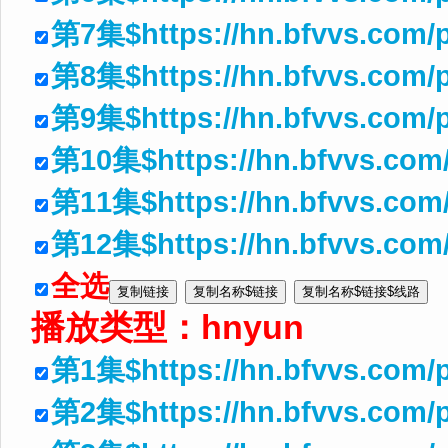
第7集$https://hn.bfvvs.com/
第8集$https://hn.bfvvs.com/p
第9集$https://hn.bfvvs.com/
第10集$https://hn.bfvvs.com
第11集$https://hn.bfvvs.com
第12集$https://hn.bfvvs.com
全选
播放类型：
hnyun
第1集$https://hn.bfvvs.com/
第2集$https://hn.bfvvs.com/