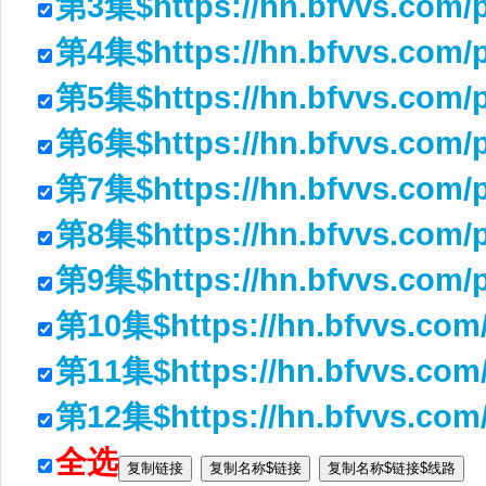
第3集$https://hn.bfvvs.com/
第4集$https://hn.bfvvs.com
第5集$https://hn.bfvvs.com/
第6集$https://hn.bfvvs.com/
第7集$https://hn.bfvvs.com/
第8集$https://hn.bfvvs.com/p
第9集$https://hn.bfvvs.com/
第10集$https://hn.bfvvs.com
第11集$https://hn.bfvvs.com
第12集$https://hn.bfvvs.co
全选