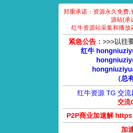
郑重承诺：资源永久免费,
源站(承
红牛资源站采集和播放
紧急公告：
>
>
>
以往
红牛 hongniuziy
hongniuziy
hongniuziyu
（总
红牛资源 TG 交流
交流Q
P2P商业加速解 https://
加