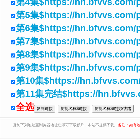
第4集$https://hn.bfvvs.com/
第5集$https://hn.bfvvs.com/
第6集$https://hn.bfvvs.com
第7集$https://hn.bfvvs.com/
第8集$https://hn.bfvvs.com/
第9集$https://hn.bfvvs.com/
第10集$https://hn.bfvvs.com
第11集完结$https://hn.bfvvs.
全选
复制下列地址至浏览器地址栏即可下载影片，本站不提供下载。
备注：如有地