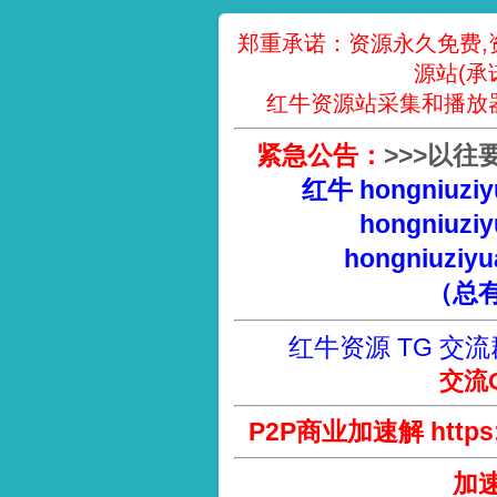
郑重承诺：资源永久免费,
源站(承
红牛资源站采集和播放
紧急公告：
>
>
>
以往
红牛 hongniuziy
hongniuziy
hongniuziyu
（总
红牛资源 TG 交流
交流Q
P2P商业加速解 https://
加