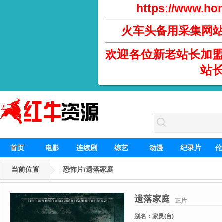
https://www.hon
火车头备用采集网
欢迎各位新老站长加
站
首页
电影
连续剧
综艺
动漫
纪录片
伦
当前位置
恐怖片/遗落家庭
遗落家庭
正片
别名：
家灵(台)