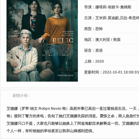
导演：
娜塔莉·埃丽卡·詹姆斯
主演：
艾米莉·莫迪默,贝拉·希思科
顿,Steve,Rodgers,Catherine,Glav
类型：
恐怖
约翰·布朗宁,Robin,Northover
地区：
澳大利亚 / 美国
语言：
英语
上映：
2020
更新时间：
2022-10-01 18:08:03
剧情介绍：
艾德娜（罗苹·纳文 Robyn Nevin 饰）虽然年事已高但一直过着独居生活。一天，她的女
饰）接到了警方的来电，告知了她们艾德娜失踪的消息。震惊之余，两人急急忙
艾德娜只口不提，大家也只能够以她换上了阿兹海默症来解释这一切。艾德娜的
个人一样，有时候她的举动甚至让凯和山姆感到恐惧。