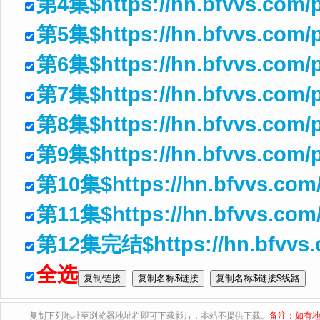
第4集$https://hn.bfvvs.com/
第5集$https://hn.bfvvs.com/
第6集$https://hn.bfvvs.com
第7集$https://hn.bfvvs.com/
第8集$https://hn.bfvvs.com/
第9集$https://hn.bfvvs.com/
第10集$https://hn.bfvvs.com
第11集$https://hn.bfvvs.com
第12集完结$https://hn.bfvvs.
全选
复制下列地址至浏览器地址栏即可下载影片，本站不提供下载。
备注：如有地