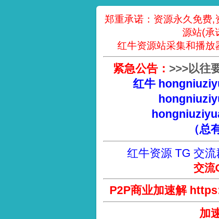
郑重承诺：资源永久免费,
源站(承
红牛资源站采集和播放
紧急公告：
>
>
>
以往
红牛 hongniuziy
hongniuziy
hongniuziyu
（总
红牛资源 TG 交流
交流Q
P2P商业加速解 https://
加